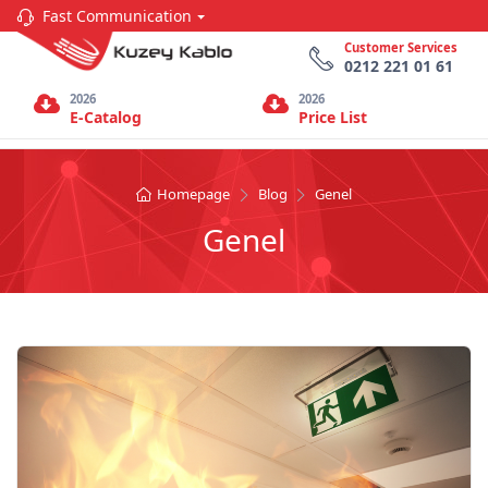
Fast Communication
Customer Services
0212 221 01 61
2026
2026
E-Catalog
Price List
Homepage
Blog
Genel
Genel