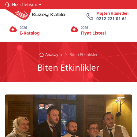
Hızlı İletişim
Müşteri Hizmetleri
0212 221 01 61
2026
2026
E-Katalog
Fiyat Listesi
Anasayfa
Biten Etkinlikler
Biten Etkinlikler