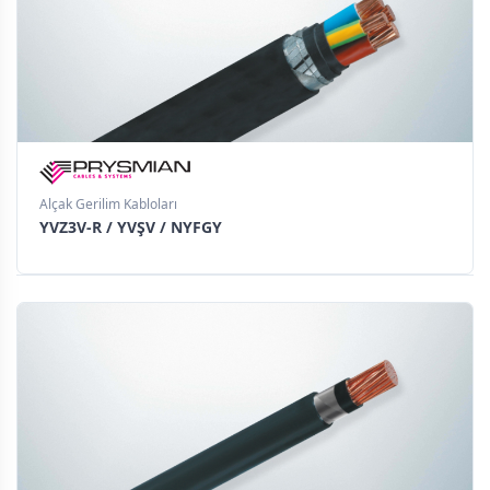
Alçak Gerilim Kabloları
YVZ3V-R / YVŞV / NYFGY