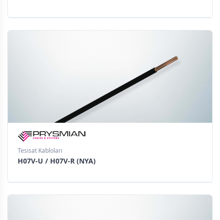
Tesisat Kabloları
H07V-U / H07V-R (NYA)