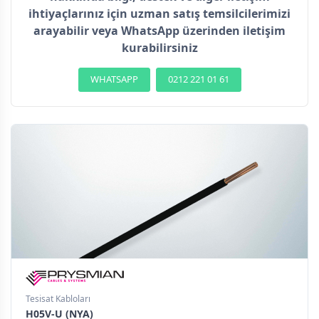
ihtiyaçlarınız için uzman satış temsilcilerimizi
arayabilir veya WhatsApp üzerinden iletişim
kurabilirsiniz
WHATSAPP
0212 221 01 61
Tesisat Kabloları
H05V-U (NYA)