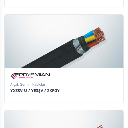
Alçak Gerilim Kabloları
YXZ3V-U / YE3ŞV / 2XFGY