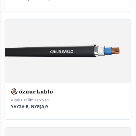
Alçak Gerilim Kabloları
YVY2V-R, NYR(A)Y