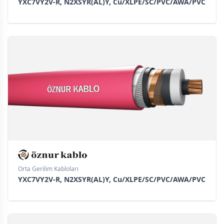
YXC7VY2V-R, N2XSYR(AL)Y, Cu/XLPE/SC/PVC/AWA/PVC
Orta Gerilim Kabloları
YXC7VY2V-R, N2XSYR(AL)Y, Cu/XLPE/SC/PVC/AWA/PVC