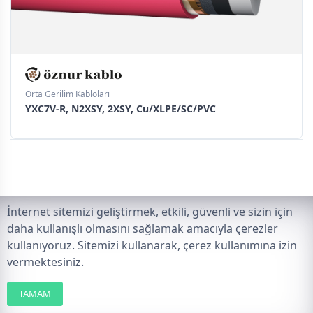
Orta Gerilim Kabloları
YXC7V-R, N2XSY, 2XSY, Cu/XLPE/SC/PVC
İnternet sitemizi geliştirmek, etkili, güvenli ve sizin için
daha kullanışlı olmasını sağlamak amacıyla çerezler
kullanıyoruz. Sitemizi kullanarak, çerez kullanımına izin
vermektesiniz.
Ürünler
Zayıf Akım Kablolar
TAMAM
Filtreler
Menü
Enerji Kabloları