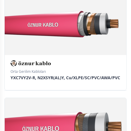
Orta Gerilim Kabloları
YXC7VY2V-R, N2XSYR(AL)Y, Cu/XLPE/SC/PVC/AWA/PVC