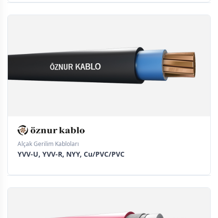
Alçak Gerilim Kabloları
YVV-U, YVV-R, NYY, Cu/PVC/PVC