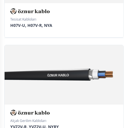
Tesisat Kabloları
H07V-U, H07V-R, NYA
Alçak Gerilim Kabloları
YVZ2V-R, YVZ2V-U, NYRY