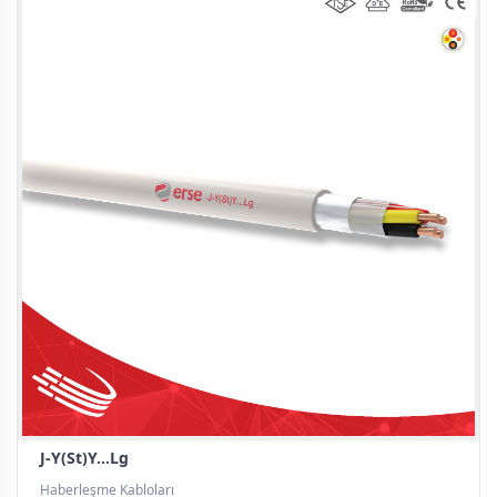
J-Y(St)Y...Lg
Haberleşme Kabloları