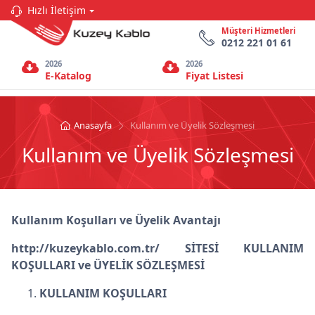
Hızlı İletişim
Müşteri Hizmetleri
0212 221 01 61
2026
2026
E-Katalog
Fiyat Listesi
Anasayfa
Kullanım ve Üyelik Sözleşmesi
Kullanım ve Üyelik Sözleşmesi
Kullanım Koşulları ve Üyelik Avantajı
http://kuzeykablo.com.tr/ SİTESİ KULLANIM
KOŞULLARI ve ÜYELİK SÖZLEŞMESİ
KULLANIM KOŞULLARI