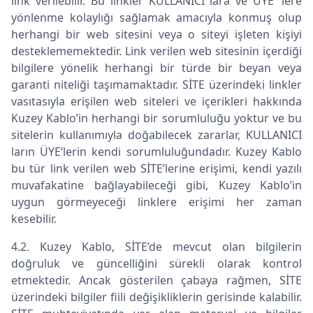
link verilebilir. Bu linkler KULLANICI lara ve ÜYE ‘lere
yönlenme kolaylığı sağlamak amacıyla konmuş olup
herhangi bir web sitesini veya o siteyi işleten kişiyi
desteklememektedir. Link verilen web sitesinin içerdiği
bilgilere yönelik herhangi bir türde bir beyan veya
garanti niteliği taşımamaktadır. SİTE üzerindeki linkler
vasıtasıyla erişilen web siteleri ve içerikleri hakkında
Kuzey Kablo’in herhangi bir sorumluluğu yoktur ve bu
sitelerin kullanımıyla doğabilecek zararlar, KULLANICI
ların ÜYE’lerin kendi sorumluluğundadır. Kuzey Kablo
bu tür link verilen web SİTE’lerine erişimi, kendi yazılı
muvafakatine bağlayabileceği gibi, Kuzey Kablo’in
uygun görmeyeceği linklere erişimi her zaman
kesebilir.
4.2. Kuzey Kablo, SİTE’de mevcut olan bilgilerin
doğruluk ve güncelliğini sürekli olarak kontrol
etmektedir. Ancak gösterilen çabaya rağmen, SİTE
üzerindeki bilgiler fiili değişikliklerin gerisinde kalabilir.