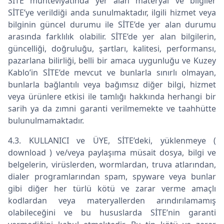
SİTE muhteviyatında yer alan materyal ve bilgiler
SİTE’ye verildiği anda sunulmaktadır, ilgili hizmet veya
bilginin güncel durumu ile SİTE’de yer alan durumu
arasında farklılık olabilir. SİTE’de yer alan bilgilerin,
güncelliği, doğruluğu, şartları, kalitesi, performansı,
pazarlana bilirliği, belli bir amaca uygunluğu ve Kuzey
Kablo’in SİTE’de mevcut ve bunlarla sınırlı olmayan,
bunlarla bağlantılı veya bağımsız diğer bilgi, hizmet
veya ürünlere etkisi ile tamlığı hakkında herhangi bir
sarih ya da zımni garanti verilmemekte ve taahhütte
bulunulmamaktadır.
4.3. KULLANICI ve ÜYE, SİTE’deki, yüklenmeye (
download ) ve/veya paylaşıma müsait dosya, bilgi ve
belgelerin, virüslerden, wormlardan, truva atlarından,
dialer programlarından spam, spyware veya bunlar
gibi diğer her türlü kötü ve zarar verme amaçlı
kodlardan veya materyallerden arındırılamamış
olabileceğini ve bu hususlarda SİTE’nin garanti