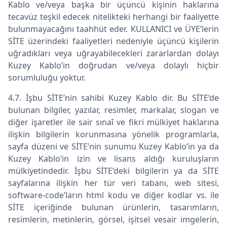
Kablo ve/veya başka bir üçüncü kişinin haklarına
tecavüz teşkil edecek nitelikteki herhangi bir faaliyette
bulunmayacağını taahhüt eder. KULLANICI ve ÜYE’lerin
SİTE üzerindeki faaliyetleri nedeniyle üçüncü kişilerin
uğradıkları veya uğrayabilecekleri zararlardan dolayı
Kuzey Kablo’in doğrudan ve/veya dolaylı hiçbir
sorumluluğu yoktur.
4.7. İşbu SİTE’nin sahibi Kuzey Kablo dir. Bu SİTE’de
bulunan bilgiler, yazılar, resimler, markalar, slogan ve
diğer işaretler ile sair sınaî ve fikri mülkiyet haklarına
ilişkin bilgilerin korunmasına yönelik programlarla,
sayfa düzeni ve SİTE’nin sunumu Kuzey Kablo’in ya da
Kuzey Kablo’in izin ve lisans aldığı kuruluşların
mülkiyetindedir. İşbu SİTE’deki bilgilerin ya da SİTE
sayfalarına ilişkin her tür veri tabanı, web sitesi,
software-code’ların html kodu ve diğer kodlar vs. ile
SİTE içeriğinde bulunan ürünlerin, tasarımların,
resimlerin, metinlerin, görsel, işitsel vesair imgelerin,